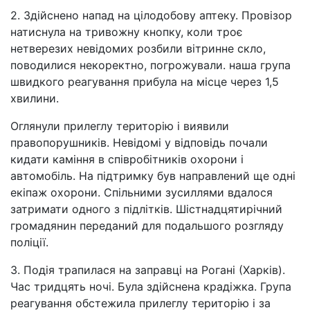
2. Здійснено напад на цілодобову аптеку. Провізор
натиснула на тривожну кнопку, коли троє
нетверезих невідомих розбили вітринне скло,
поводилися некоректно, погрожували. наша група
швидкого реагування прибула на місце через 1,5
хвилини.
Оглянули прилеглу територію і виявили
правопорушників. Невідомі у відповідь почали
кидати каміння в співробітників охорони і
автомобіль. На підтримку був направлений ще одні
екіпаж охорони. Спільними зусиллями вдалося
затримати одного з підлітків. Шістнадцятирічний
громадянин переданий для подальшого розгляду
поліції.
3. Подія трапилася на заправці на Рогані (Харків).
Час тридцять ночі. Була здійснена крадіжка. Група
реагування обстежила прилеглу територію і за