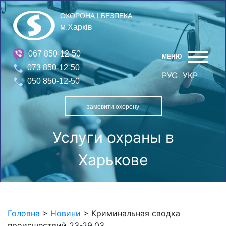
ОХОРОНА І БЕЗПЕКА
м.Харків
067 850-12-50
МЕНЮ
073 850-12-50
РУС
УКР
050 850-12-50
замовити охорону
Услуги охраны в
Харькове
Головна
>
Новини
>
Криминальная сводка
происшествий 23-29.03