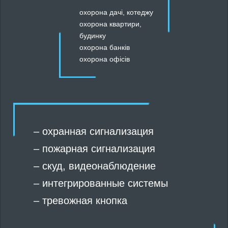
охорона дачі, котеджу
охорона квартири,
будинку
охорона банків
охорона офісів
–
охранная сигнализация
–
пожарная сигнализация
–
скуд
,
видеонаблюдение
–
интегрированные системы
–
тревожная кнопка