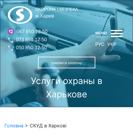
ОХОРОНА І БЕЗПЕКА
м.Харків
067 850-12-50
МЕНЮ
073 850-12-50
РУС
УКР
050 850-12-50
замовити охорону
Услуги охраны в
Харькове
Головна
>
СКУД в Харкові