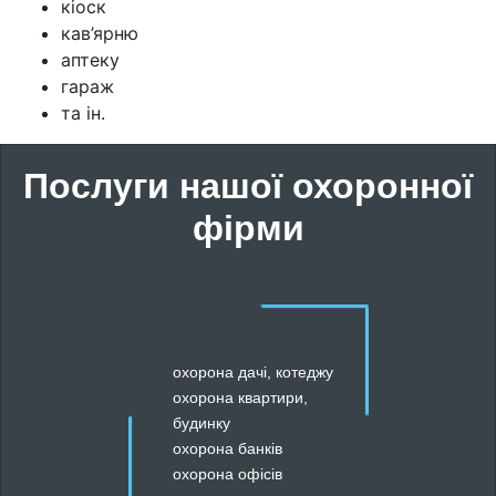
кіоск
кав’ярню
аптеку
гараж
та ін.
Послуги нашої охоронної
фірми
охорона дачі, котеджу
охорона квартири,
будинку
охорона банків
охорона офісів