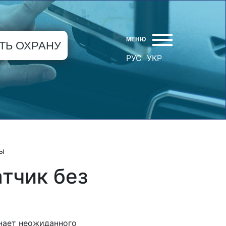
МЕНЮ
ТЬ ОХРАНУ
РУС
УКР
ы
тчик без
инает неожиданного